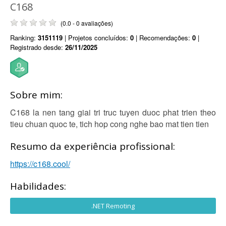
C168
(0.0 - 0 avaliações)
Ranking:
3151119
| Projetos concluídos:
0
| Recomendações:
0
|
Registrado desde:
26/11/2025
Sobre mim:
C168 la nen tang giai tri truc tuyen duoc phat trien theo
tieu chuan quoc te, tich hop cong nghe bao mat tien tien
Resumo da experiência profissional:
https://c168.cool/
Habilidades:
.NET Remoting