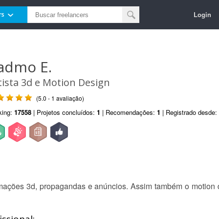
Login
rs
admo E.
tista 3d e Motion Design
(5.0 - 1 avaliação)
king:
17558
| Projetos concluídos:
1
| Recomendações:
1
| Registrado desde:
nimações 3d, propagandas e anúncios. Assim também o motion d