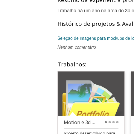
Resumo da experiência profi
Trabalho há um ano na área do 3d e
Histórico de projetos & Aval
Seleção de imagens para mockups de loj
Nenhum comentário
Trabalhos:
Motion e 3d de creme.
1
2
3
4
Projeto desenvolvido para