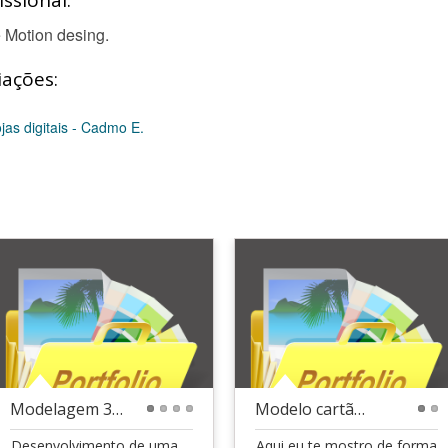
ssional:
 Motion desing.
iações:
as digitais - Cadmo E.
Modelagem 3d Redbull
Modelo cartão de crédito
1
2
3
4
1
2
Desenvolvimento de uma
Aqui eu te mostro de forma