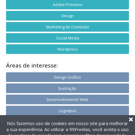
Adobe Premiere
Design
Marketing de Conteúdo
Social Media
Wordpress
Áreas de interesse:
Design Gráfico
Ilustração
Desenvolvimento Web
Logotipos
Nós fazemos uso de cookies em nosso site para melhorar
a sua experiência. Ao utilizar a 99Freelas, você aceita o uso
@2014-2026 99Freelas. Todos os direitos reservados.