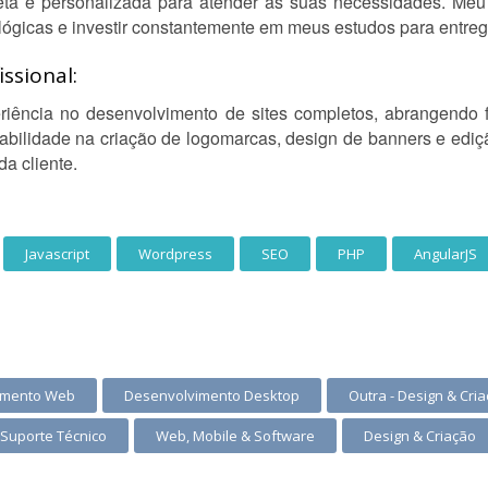
eta e personalizada para atender às suas necessidades. M
lógicas e investir constantemente em meus estudos para entreg
ssional:
riência no desenvolvimento de sites completos, abrangendo f
ilidade na criação de logomarcas, design de banners e ediç
a cliente.
Javascript
Wordpress
SEO
PHP
AngularJS
imento Web
Desenvolvimento Desktop
Outra - Design & Cri
Suporte Técnico
Web, Mobile & Software
Design & Criação