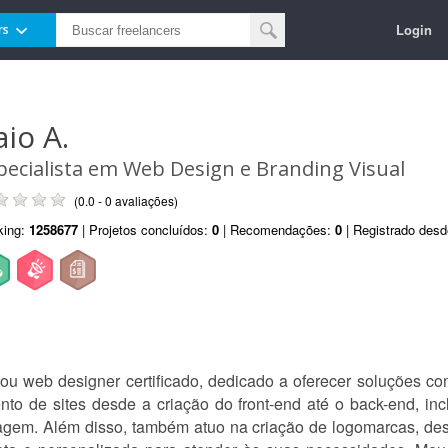
Login
rs
aio A.
pecialista em Web Design e Branding Visual
(0.0 - 0 avaliações)
king:
1258677
| Projetos concluídos:
0
| Recomendações:
0
| Registrado des
u web designer certificado, dedicado a oferecer soluções co
nto de sites desde a criação do front-end até o back-end, i
gem. Além disso, também atuo na criação de logomarcas, des