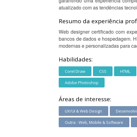
garantindo uma experiência compl
atualizado com as tendências tecno
Resumo da experiência profi
Web designer certificado com expe
bancos de dados e hospedagem. Hab
modernas e personalizadas para cad
Habilidades:
Corel Draw
CSS
HTML
Adobe Photoshop
Áreas de interesse:
UX/UI & Web Design
Desenvolv
Outra - Web, Mobile & Software