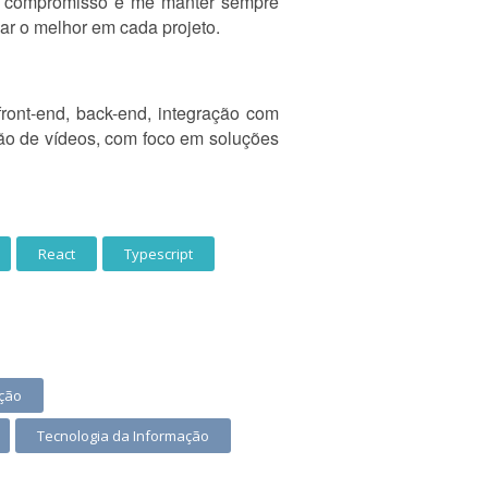
eu compromisso é me manter sempre
ar o melhor em cada projeto.
ront-end, back-end, integração com
ão de vídeos, com foco em soluções
React
Typescript
ação
Tecnologia da Informação