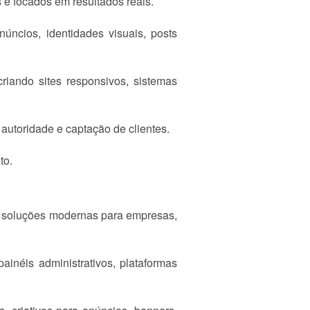
s e focados em resultados reais.
úncios, identidades visuais, posts
iando sites responsivos, sistemas
autoridade e captação de clientes.
to.
o soluções modernas para empresas,
ainéis administrativos, plataformas