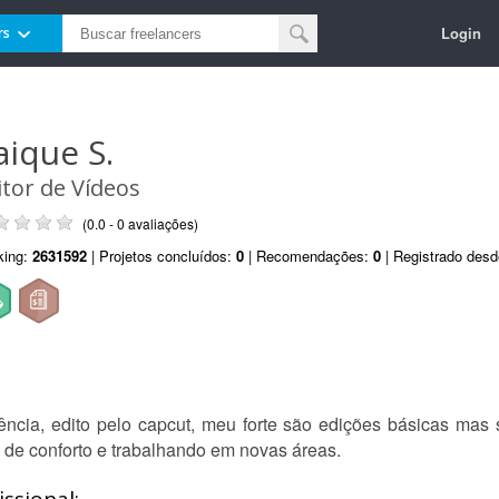
Login
rs
aique S.
itor de Vídeos
(0.0 - 0 avaliações)
king:
2631592
| Projetos concluídos:
0
| Recomendações:
0
| Registrado des
iência, edito pelo capcut, meu forte são edições básicas mas
 de conforto e trabalhando em novas áreas.