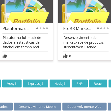
Plataforma de Apostas e Estatísticas - Shaftscore
EcoBR Marketplace ? Plataforma de E-commerce
1
2
3
4
1
2
3
4
Plataforma full-stack de
Desenvolvimento de
dados e estatísticas de
marketplace de produtos
futebol em tempo real...
sustentáveis usando...
0
0
Vue.JS
Express JS
NodeJS
PHP
React
Dados
Desenvolvimento Mobile
Desenvolvimento Web