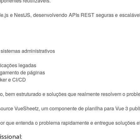
ponentes reutilizáveis.
.js e NestJS, desenvolvendo APIs REST seguras e escalávei
sistemas administrativos
licações legadas
regamento de páginas
cker e CI/CD
o, bem estruturado e soluções que realmente resolvem o proble
source VueSheetz, um componente de planilha para Vue 3 publ
r que entenda o problema rapidamente e entregue soluções efi
ssional: