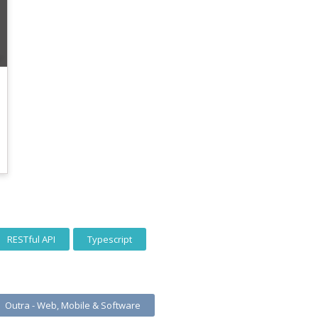
RESTful API
Typescript
Outra - Web, Mobile & Software