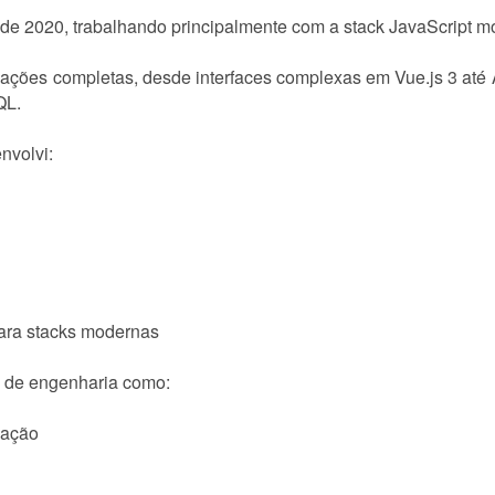
e 2020, trabalhando principalmente com a stack JavaScript m
cações completas, desde interfaces complexas em Vue.js 3 até
QL.
nvolvi:
para stacks modernas
 de engenharia como:
zação