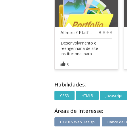
Allmini ? Platforma E-commerce
1
2
3
4
Desenvolvimento e
reengenharia de site
institucional para...
0
Habilidades:
CSS3
HTML5
Javascript
Áreas de interesse:
UX/UI & Web Design
Banco de 