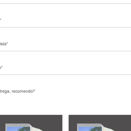
"
ista"
o"
ntrega, recomendo!"