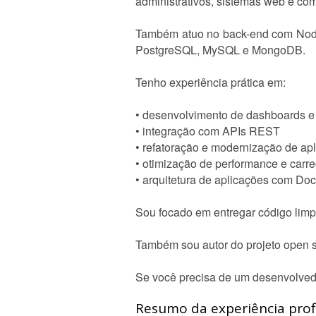
administrativos, sistemas web e com
Também atuo no back-end com Node
PostgreSQL, MySQL e MongoDB.
Tenho experiência prática em:
• desenvolvimento de dashboards e 
• integração com APIs REST
• refatoração e modernização de ap
• otimização de performance e car
• arquitetura de aplicações com Do
Sou focado em entregar código limp
Também sou autor do projeto open 
Se você precisa de um desenvolvedo
Resumo da experiência profi