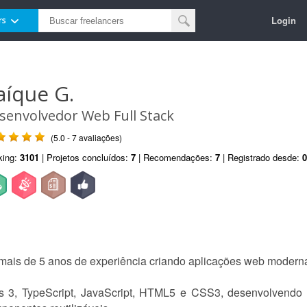
Login
rs
aíque G.
senvolvedor Web Full Stack
(5.0 - 7 avaliações)
king:
3101
| Projetos concluídos:
7
| Recomendações:
7
| Registrado desde:
0
ais de 5 anos de experiência criando aplicações web modernas
s 3, TypeScript, JavaScript, HTML5 e CSS3, desenvolvendo 