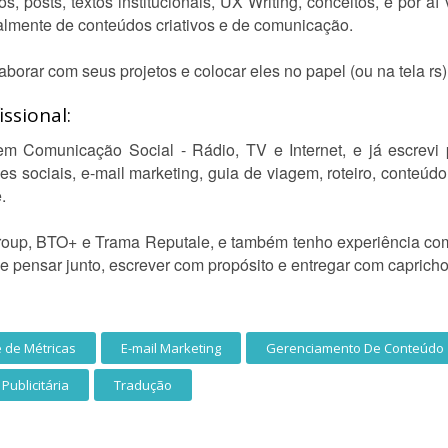
os, posts, textos institucionais, UX Writing, conceitos, e por 
palmente de conteúdos criativos e de comunicação.
borar com seus projetos e colocar eles no papel (ou na tela rs)
ssional:
em Comunicação Social - Rádio, TV e Internet, e já escrevi 
 sociais, e-mail marketing, guia de viagem, roteiro, conteúdo
.
roup, BTO+ e Trama Reputale, e também tenho experiência c
de pensar junto, escrever com propósito e entregar com capricho
e de Métricas
E-mail Marketing
Gerenciamento De Conteúdo
Publicitária
Tradução