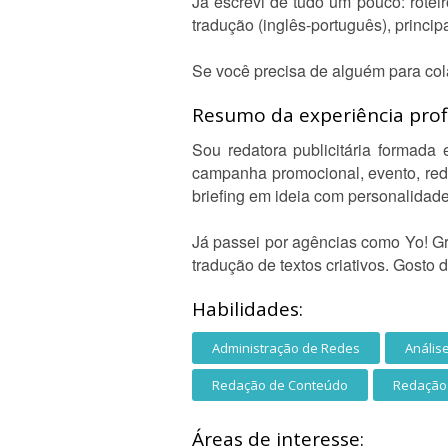
Já escrevi de tudo um pouco: roteir
tradução (inglês-português), princi
Se você precisa de alguém para cola
Resumo da experiência profi
Sou redatora publicitária formada 
campanha promocional, evento, redes
briefing em ideia com personalidade
Já passei por agências como Yo! G
tradução de textos criativos. Gosto 
Habilidades:
Administração de Redes
Anális
Redação de Conteúdo
Redação 
Áreas de interesse: