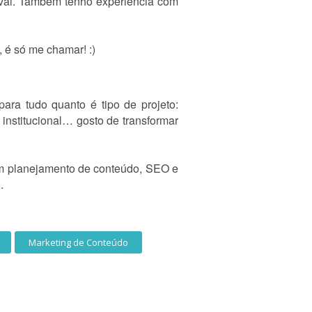
aí vai. Também tenho experiência com
, é só me chamar! :)
para tudo quanto é tipo de projeto:
 institucional… gosto de transformar
om planejamento de conteúdo, SEO e
.
Marketing de Conteúdo