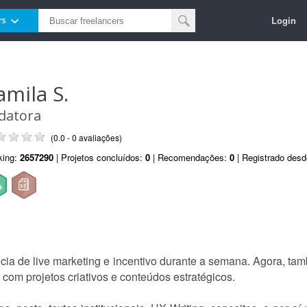
Login
rs
amila S.
datora
(0.0 - 0 avaliações)
king:
2657290
| Projetos concluídos:
0
| Recomendações:
0
| Registrado des
ncia de live marketing e incentivo durante a semana. Agora, t
r com projetos criativos e conteúdos estratégicos.