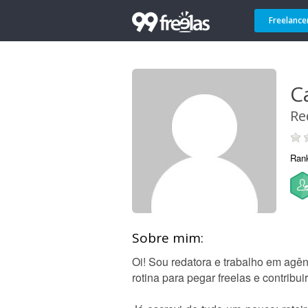
Freelance
C
Re
Ran
Sobre mim:
Oi! Sou redatora e trabalho em agê
rotina para pegar freelas e contribui