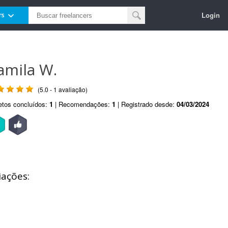
Login
rs
amila W.
(5.0 - 1 avaliação)
etos concluídos:
1
| Recomendações:
1
| Registrado desde:
04/03/2024
iações: