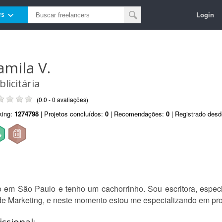
Login
rs
amila V.
blicitária
(0.0 - 0 avaliações)
king:
1274798
| Projetos concluídos:
0
| Recomendações:
0
| Registrado des
 em São Paulo e tenho um cachorrinho. Sou escritora, especia
de Marketing, e neste momento estou me especializando em pr