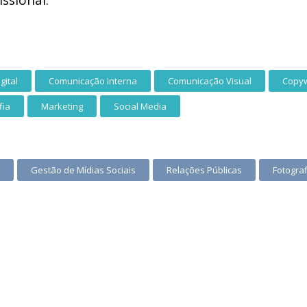
ssional:
gital
Comunicação Interna
Comunicação Visual
Copyw
fia
Marketing
Social Media
Gestão de Mídias Sociais
Relações Públicas
Fotograf