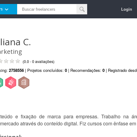
Login
rs
liana C.
rketing
(0.0 - 0 avaliações)
king:
2758556
| Projetos concluídos:
0
| Recomendações:
0
| Registrado des
nteúdo e fixação de marca para empresas. Trabalho na á
ercado através do conteído digital. Fiz cursos com ênfase em m