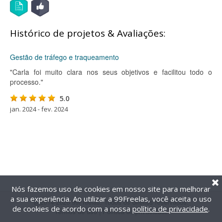
Histórico de projetos & Avaliações:
Gestão de tráfego e traqueamento
"Carla foi muito clara nos seus objetivos e facilitou todo o
processo."
5.0
jan. 2024 - fev. 2024
Nós fazemos uso de cookies em nosso site para melhorar
a sua experiência. Ao utilizar a 99Freelas, você aceita o uso
@2014-2026 99Freelas. Todos os direitos reservados.
de cookies de acordo com a nossa
política de privacidade
.
Termos de uso
|
Política de privacidade