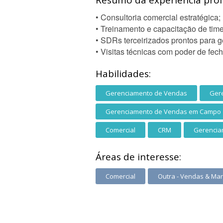
Resumo da experiência profi
• Consultoria comercial estratégica;
• Treinamento e capacitação de time
• SDRs terceirizados prontos para g
• Visitas técnicas com poder de fec
Habilidades:
Gerenciamento de Vendas
Ger
Gerenciamento de Vendas em Campo
Comercial
CRM
Gerencia
Áreas de interesse:
Comercial
Outra - Vendas & Mar