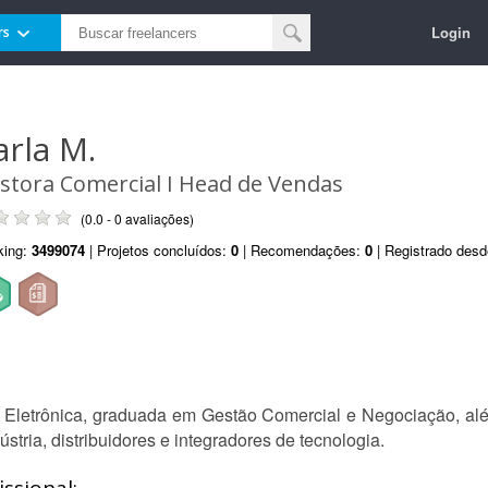
Login
rs
arla M.
stora Comercial I Head de Vendas
(0.0 - 0 avaliações)
king:
3499074
| Projetos concluídos:
0
| Recomendações:
0
| Registrado des
Eletrônica, graduada em Gestão Comercial e Negociação, alé
tria, distribuidores e integradores de tecnologia.