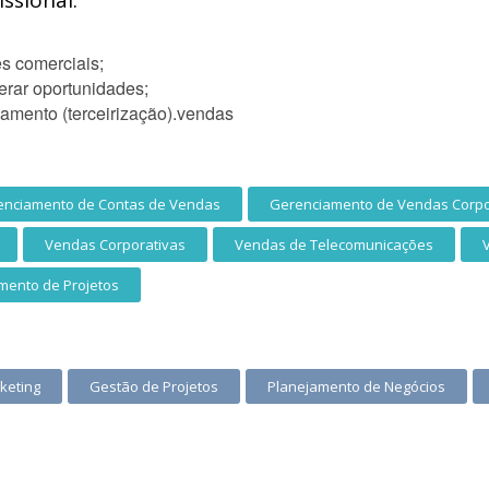
ssional:
s comerciais;
erar oportunidades;
hamento (terceirização).vendas
enciamento de Contas de Vendas
Gerenciamento de Vendas Corpo
Vendas Corporativas
Vendas de Telecomunicações
mento de Projetos
keting
Gestão de Projetos
Planejamento de Negócios