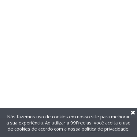
Nós fazemos uso de cookies em nosso site para melhorar
a sua experiência. Ao utilizar a 99Freelas, você aceita o uso
@2014-2026 99Freelas. Todos os direitos reservados.
de cookies de acordo com a nossa
política de privacidade
.
Termos de uso
|
Política de privacidade