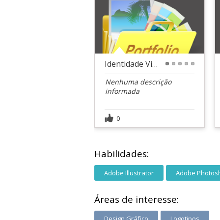
Identidade Visual | Carol Negrini Design
1
2
3
4
5
Nenhuma descrição
informada
0
Habilidades:
Adobe Illustrator
Adobe Photos
Áreas de interesse:
Design Gráfico
Logotipos