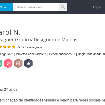
Login
rs
arol N.
signer Gráfico/ Designer de Marcas
(5.0 - 6 avaliações)
king:
3876
| Projetos concluídos:
6
| Recomendações:
6
| Registrado desde:
0
ho 27 anos.
em criação de identidades visuais e deign para redes sociais h