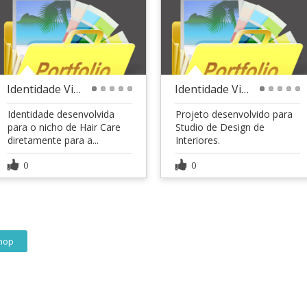
Identidade Visual | Lumäre
Identidade Visual | Bohô
1
2
3
4
5
1
2
3
4
5
Identidade desenvolvida
Projeto desenvolvido para
para o nicho de Hair Care
Studio de Design de
diretamente para a...
Interiores.
0
0
hop