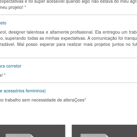
s expectativas e foi super acessível quando algo não estava do meu ag
eu projeto! "
teto
rol, designer talentosa e altamente profissional. Ela entregou um tra
do, superando todas as minhas expectativas. A comunicação foi tranqui
radável. Mal posso esperar para realizar mais projetos juntos no fut
ra corretor
a! "
e acessórios femininos)
imo trabalho sem necessidade de alteraÇoes"