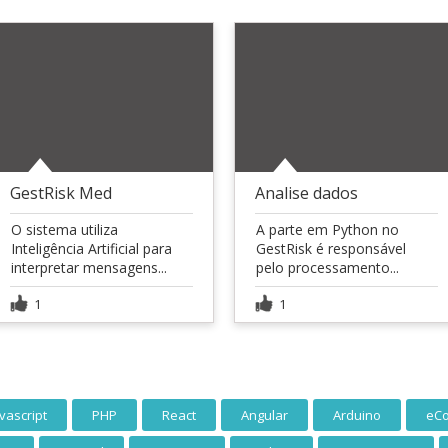
GestRisk Med
Analise dados
O sistema utiliza
A parte em Python no
Inteligência Artificial para
GestRisk é responsável
interpretar mensagens...
pelo processamento...
1
1
vascript
PHP
React
Angular
Arduino
eC