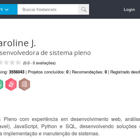
Login
rs
roline J.
senvolvedora de sistema pleno
(0.0 - 0 avaliações)
king:
3556043
| Projetos concluídos:
0
| Recomendações:
0
| Registrado des
 Pleno com experiência em desenvolvimento web, anális
avel), JavaScript, Python e SQL, desenvolvendo soluçõe
a implementação e manutenção de sistemas.