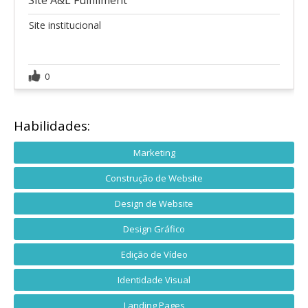
Site A&L Fulfillment
Site institucional
0
Habilidades:
Marketing
Construção de Website
Design de Website
Design Gráfico
Edição de Vídeo
Identidade Visual
Landing Pages