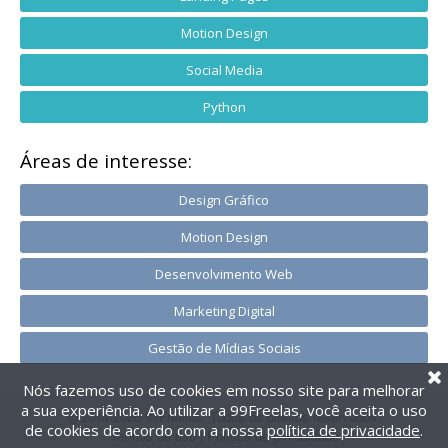
Motion Design
Social Media
Python
Áreas de interesse:
Design Gráfico
Motion Design
Desenvolvimento Web
Marketing Digital
Gestão de Mídias Sociais
Nós fazemos uso de cookies em nosso site para melhorar
a sua experiência. Ao utilizar a 99Freelas, você aceita o uso
@2014-2026 99Freelas. Todos os direitos reservados.
de cookies de acordo com a nossa
política de privacidade
.
Termos de uso
|
Política de privacidade