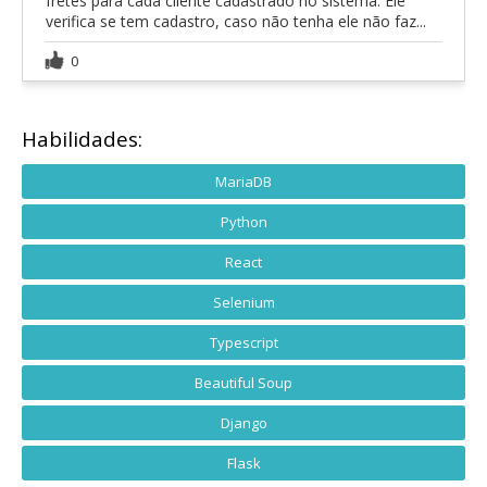
fretes para cada cliente cadastrado no sistema. Ele
verifica se tem cadastro, caso não tenha ele não faz...
0
Habilidades:
MariaDB
Python
React
Selenium
Typescript
Beautiful Soup
Django
Flask