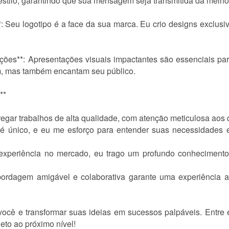
e estilo, garantindo que sua mensagem seja transmitida da melho
*: Seu logotipo é a face da sua marca. Eu crio designs exclus
ções**: Apresentações visuais impactantes são essenciais pa
m, mas também encantam seu público.
**
regar trabalhos de alta qualidade, com atenção meticulosa aos 
o é único, e eu me esforço para entender suas necessidades e
experiência no mercado, eu trago um profundo conhecimento
bordagem amigável e colaborativa garante uma experiência a
você e transformar suas ideias em sucessos palpáveis. Entre 
eto ao próximo nível!