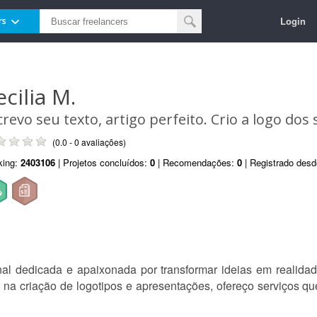
Login
rs
ecilia M.
crevo seu texto, artigo perfeito. Crio a logo do
(0.0 - 0 avaliações)
king:
2403106
| Projetos concluídos:
0
| Recomendações:
0
| Registrado des
onal dedicada e apaixonada por transformar ideias em realid
o na criação de logotipos e apresentações, ofereço serviços q