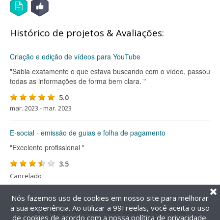
Histórico de projetos & Avaliações:
Criação e edição de vídeos para YouTube
"Sabia exatamente o que estava buscando com o vídeo, passou
todas as informações de forma bem clara. "
5.0
mar. 2023 - mar. 2023
E-social - emissão de guias e folha de pagamento
"Excelente profissional "
3.5
Cancelado
Nós fazemos uso de cookies em nosso site para melhorar
a sua experiência. Ao utilizar a 99Freelas, você aceita o uso
@2014-2026 99Freelas. Todos os direitos reservados.
de cookies de acordo com a nossa
política de privacidade
.