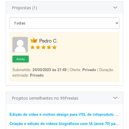
Propostas (1)
Pedro C.
Aceita
Submetido:
24/03/2023 às 21:49
| Oferta:
Privado
| Duração
estimada:
Privado
Projetos semelhantes no 99Freelas
Edição de vídeo e motion design para VSL de infoproduto
- Estamos em busca de um editor de vídeo e motion designer talentoso e detalhista para assumir a pós-produção de um curso digital. O projeto consiste na ediç&atild...
Criação e edição de vídeos biográficos com IA (anos 70) para YouTube