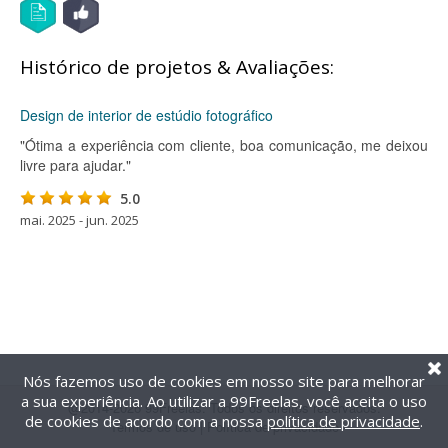
Histórico de projetos & Avaliações:
Design de interior de estúdio fotográfico
"Ótima a experiência com cliente, boa comunicação, me deixou
livre para ajudar."
5.0
mai. 2025 - jun. 2025
Nós fazemos uso de cookies em nosso site para melhorar
a sua experiência. Ao utilizar a 99Freelas, você aceita o uso
@2014-2026 99Freelas. Todos os direitos reservados.
de cookies de acordo com a nossa
política de privacidade
.
Termos de uso
|
Política de privacidade