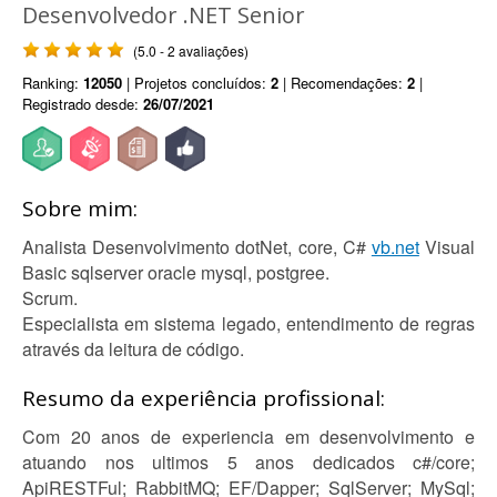
Desenvolvedor .NET Senior
(5.0 - 2 avaliações)
Ranking:
12050
| Projetos concluídos:
2
| Recomendações:
2
|
Registrado desde:
26/07/2021
Sobre mim:
Analista Desenvolvimento dotNet, core, C#
vb.net
Visual
Basic sqlserver oracle mysql, postgree.
Scrum.
Especialista em sistema legado, entendimento de regras
através da leitura de código.
Resumo da experiência profissional:
Com 20 anos de experiencia em desenvolvimento e
atuando nos ultimos 5 anos dedicados c#/core;
ApiRESTFul; RabbitMQ; EF/Dapper; SqlServer; MySql;