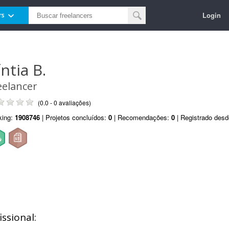
Login
rs
ntia B.
eelancer
(0.0 - 0 avaliações)
king:
1908746
| Projetos concluídos:
0
| Recomendações:
0
| Registrado des
ssional: