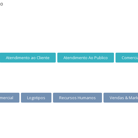
ão
Atendimento ao Cliente
Atendimento Ao Publico
Comerci
mercial
Logotipos
Recursos Humanos
Vendas & Mark