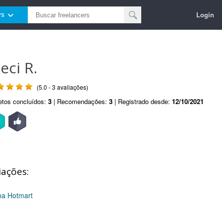
Login
rs
eci R.
(5.0 - 3 avaliações)
etos concluídos:
3
| Recomendações:
3
| Registrado desde:
12/10/2021
iações:
na Hotmart