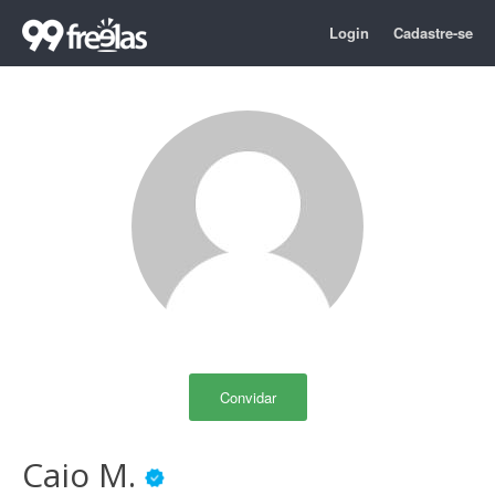
Login
Cadastre-se
Convidar
Caio M.