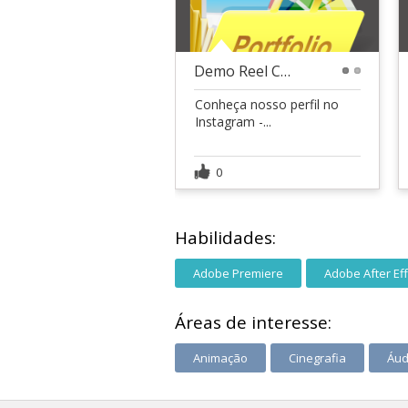
Demo Reel Coelho Lunar
1
2
Conheça nosso perfil no
Instagram -...
0
Habilidades:
Adobe Premiere
Adobe After Ef
Áreas de interesse:
Animação
Cinegrafia
Áud