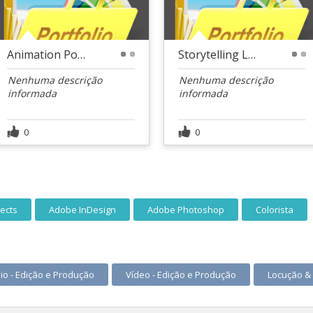
Animation Portfólio
Storytelling Lions Experience 2020
1
2
1
2
Nenhuma descrição
Nenhuma descrição
informada
informada
0
0
fects
Adobe InDesign
Adobe Photoshop
Colorista
io - Edição e Produção
Vídeo - Edição e Produção
Locução &