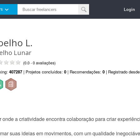
Login
rs
oelho L.
elho Lunar
(0.0 - 0 avaliações)
king:
407287
| Projetos concluídos:
0
| Recomendações:
0
| Registrado desd
onde a criatividade encontra colaboração para criar experiênc
ormar suas ideias em movimentos, com um qualidade inegociável