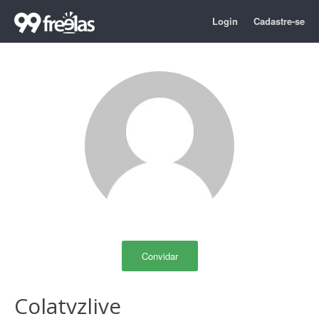
Login
Cadastre-se
Convidar
Colatvzlive