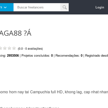
Login
rs
AGA88 ?Á
(0.0 - 0 avaliações)
king:
2953506
| Projetos concluídos:
0
| Recomendações:
0
| Registrado des
omo hom nay tai Campuchia full HD, khong lag, cap nhat nhanh,