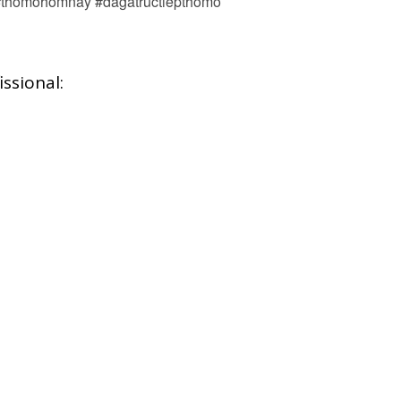
 #thomohomnay #dagatructiepthomo
ssional: