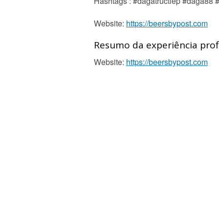
Hashtags : #dagatructiep #daga88
Website:
https://beersbypost.com
Resumo da experiência profi
Website:
https://beersbypost.com