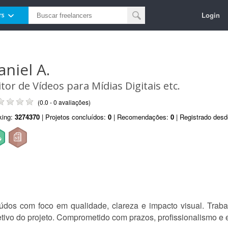
Login
rs
aniel A.
itor de Vídeos para Mídias Digitais etc.
(0.0 - 0 avaliações)
king:
3274370
| Projetos concluídos:
0
| Recomendações:
0
| Registrado des
údos com foco em qualidade, clareza e impacto visual. Traba
jetivo do projeto. Comprometido com prazos, profissionalismo e 