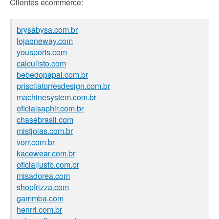
Clientes ecommerce:
brysabysa.com.br
lojaoneway.com
yousports.com
calculisto.com
bebedopapai.com.br
priscilatorresdesign.com.br
machinesystem.com.br
oficialsaphir.com.br
chasebrasil.com
mistjoias.com.br
vorr.com.br
kacewear.com.br
oficialjustb.com.br
misadorea.com
shopfrizza.com
gammba.com
henrri.com.br