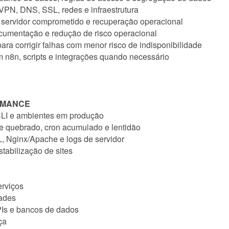
, VPN, DNS, SSL, redes e infraestrutura
e servidor comprometido e recuperação operacional
cumentação e redução de risco operacional
ara corrigir falhas com menor risco de indisponibilidade
m n8n, scripts e integrações quando necessário
RMANCE
I e ambientes em produção
he quebrado, cron acumulado e lentidão
 Nginx/Apache e logs de servidor
tabilização de sites
erviços
dades
Is e bancos de dados
ça