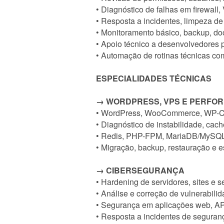
• Diagnóstico de falhas em firewall
• Resposta a incidentes, limpeza d
• Monitoramento básico, backup, do
• Apoio técnico a desenvolvedores p
• Automação de rotinas técnicas co
ESPECIALIDADES TÉCNICAS
→ WORDPRESS, VPS E PERFO
• WordPress, WooCommerce, WP-CL
• Diagnóstico de instabilidade, cac
• Redis, PHP-FPM, MariaDB/MySQL,
• Migração, backup, restauração e es
→ CIBERSEGURANÇA
• Hardening de servidores, sites e s
• Análise e correção de vulnerabili
• Segurança em aplicações web, AP
• Resposta a incidentes de seguran