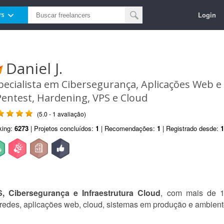
Login
rs
Daniel J.
pecialista em Cibersegurança, Aplicações Web e
Pentest, Hardening, VPS e Cloud
(5.0 - 1 avaliação)
king:
6273
| Projetos concluídos:
1
| Recomendações:
1
| Registrado desde:
1
, Cibersegurança e Infraestrutura Cloud
, com mais de 1
 redes, aplicações web, cloud, sistemas em produção e ambiente