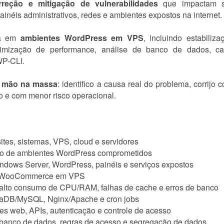
orreção e mitigação de vulnerabilidades
que impactam sit
néis administrativos, redes e ambientes expostos na internet.
ca em
ambientes WordPress em VPS
, incluindo estabiliz
otimização de performance, análise de banco de dados, c
P-CLI.
 e mão na massa
: identifico a causa real do problema, corrij
 e com menor risco operacional.
ites, sistemas, VPS, cloud e servidores
ão de ambientes WordPress comprometidos
ndows Server, WordPress, painéis e serviços expostos
ess/WooCommerce em VPS
s, alto consumo de CPU/RAM, falhas de cache e erros de banco
iaDB/MySQL, Nginx/Apache e cron jobs
es web, APIs, autenticação e controle de acesso
 banco de dados, regras de acesso e segregação de dados