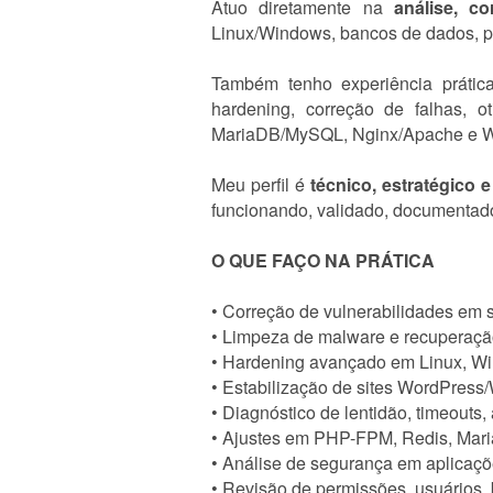
Atuo diretamente na
análise, c
Linux/Windows, bancos de dados, pai
Também tenho experiência práti
hardening, correção de falhas, 
MariaDB/MySQL, Nginx/Apache e W
Meu perfil é
técnico, estratégico
funcionando, validado, documentado
O QUE FAÇO NA PRÁTICA
• Correção de vulnerabilidades em s
• Limpeza de malware e recuperaç
• Hardening avançado em Linux, Wi
• Estabilização de sites WordPr
• Diagnóstico de lentidão, timeout
• Ajustes em PHP-FPM, Redis, Mar
• Análise de segurança em aplicaçõ
• Revisão de permissões, usuários,