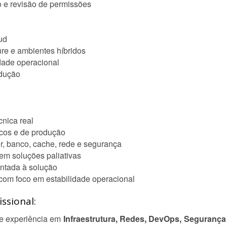
o e revisão de permissões
ud
ure e ambientes híbridos
dade operacional
odução
cnica real
icos e de produção
or, banco, cache, rede e segurança
sem soluções paliativas
entada à solução
com foco em estabilidade operacional
ssional:
de experiência em
Infraestrutura, Redes, DevOps, Seguranç