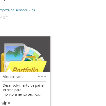
limpeza de servidor VPS
nto."
Monitoramento Técnico Multi-VPS WordPress
1
2
3
Desenvolvimento de painel
interno para
monitoramento técnico...
0