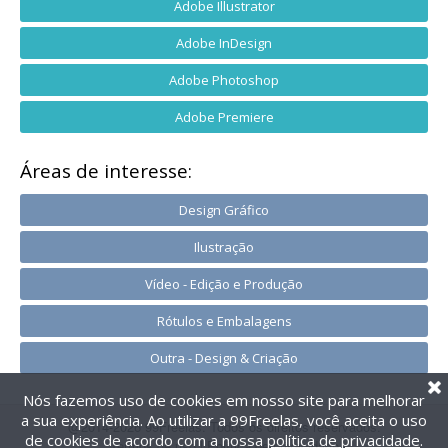
Adobe Illustrator
Adobe InDesign
Adobe Photoshop
Adobe Premiere
Áreas de interesse:
Design Gráfico
Ilustração
Vídeo - Edição e Produção
Rótulos e Embalagens
Outra - Design & Criação
Nós fazemos uso de cookies em nosso site para melhorar
a sua experiência. Ao utilizar a 99Freelas, você aceita o uso
@2014-2026 99Freelas. Todos os direitos reservados.
de cookies de acordo com a nossa
política de privacidade
.
Termos de uso
|
Política de privacidade