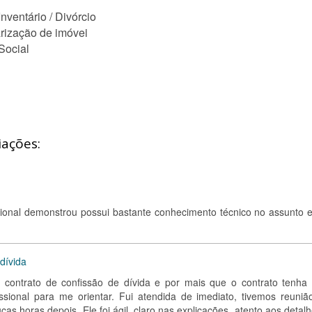
nventário / Divórcio
arização de imóvei
Social
iações:
ssional demonstrou possui bastante conhecimento técnico no assunto 
dívida
m contrato de confissão de dívida e por mais que o contrato tenha 
issional para me orientar. Fui atendida de imediato, tivemos reuniã
as horas depois. Ele foi ágil, claro nas explicações, atento aos detal