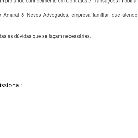
com profundo conhecimento em Contratos e Transações Imobiliár
rio Amaral & Neves Advogados, empresa familiar, que atende
odas as dúvidas que se façam necessárias.
ssional: