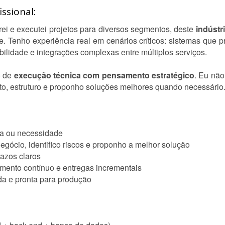
ssional:
erei e executei projetos para diversos segmentos, deste
indústr
. Tenho experiência real em cenários críticos: sistemas que p
bilidade e integrações complexas entre múltiplos serviços.
o de
execução técnica com pensamento estratégico
. Eu não
eto, estruturo e proponho soluções melhores quando necessário
ma ou necessidade
negócio, identifico riscos e proponho a melhor solução
razos claros
ento contínuo e entregas incrementais
da e pronta para produção