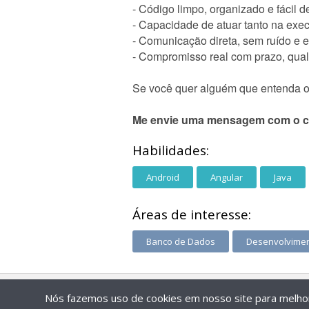
- Código limpo, organizado e fácil 
- Capacidade de atuar tanto na exec
- Comunicação direta, sem ruído e 
- Compromisso real com prazo, qual
Se você quer alguém que entenda o 
Me envie uma mensagem com o co
Habilidades:
Android
Angular
Java
Áreas de interesse:
Banco de Dados
Desenvolvimen
Nós fazemos uso de cookies em nosso site para melhora