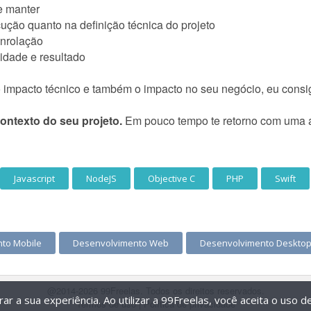
de manter
ução quanto na definição técnica do projeto
enrolação
idade e resultado
impacto técnico e também o impacto no seu negócio, eu consig
ntexto do seu projeto.
Em pouco tempo te retorno com uma an
Javascript
NodeJS
Objective C
PHP
Swift
to Mobile
Desenvolvimento Web
Desenvolvimento Deskto
@2014-2026 99Freelas. Todos os direitos reservados.
r a sua experiência. Ao utilizar a 99Freelas, você aceita o uso 
Termos de uso
|
Política de privacidade