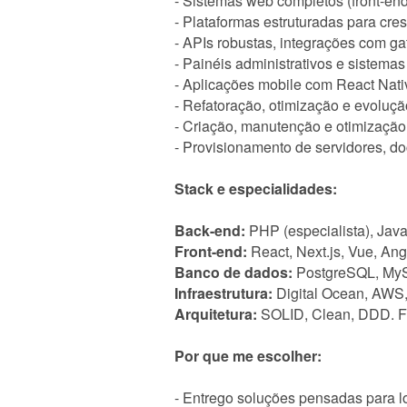
- Sistemas web completos (front-en
- Plataformas estruturadas para cre
- APIs robustas, integrações com g
- Painéis administrativos e sistema
- Aplicações mobile com React Nati
- Refatoração, otimização e evoluç
- Criação, manutenção e otimização 
- Provisionamento de servidores, do
Stack e especialidades:
Back-end:
PHP (especialista), Java
Front-end:
React, Next.js, Vue, Ang
Banco de dados:
PostgreSQL, MyS
Infraestrutura:
Digital Ocean, AWS,
Arquitetura:
SOLID, Clean, DDD. Fo
Por que me escolher:
- Entrego soluções pensadas para l