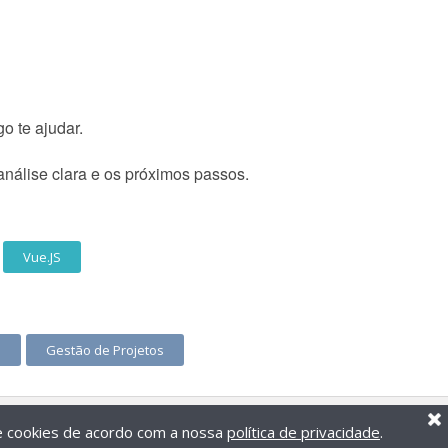
o te ajudar.
álise clara e os próximos passos.
Vue.JS
p
Gestão de Projetos
de cookies de acordo com a nossa
política de privacidade
.