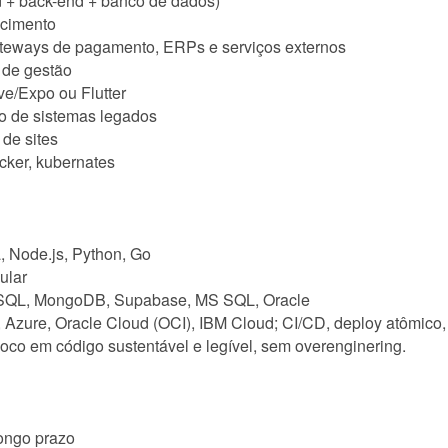
d + back-end + banco de dados)
scimento
ateways de pagamento, ERPs e serviços externos
s de gestão
ve/Expo ou Flutter
ão de sistemas legados
de sites
cker, kubernates
, Node.js, Python, Go
ular
QL, MongoDB, Supabase, MS SQL, Oracle
 Azure, Oracle Cloud (OCI), IBM Cloud; CI/CD, deploy atômic
co em código sustentável e legível, sem overenginering.
ongo prazo