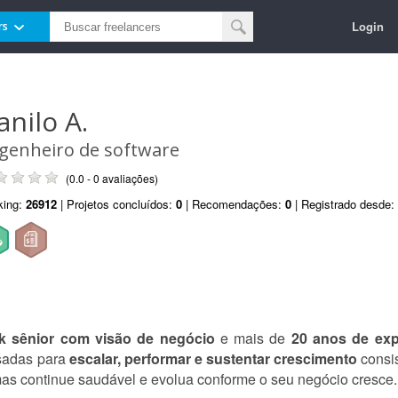
Login
rs
anilo A.
genheiro de software
(0.0 - 0 avaliações)
king:
26912
| Projetos concluídos:
0
| Recomendações:
0
| Registrado desde:
k sênior com visão de negócio
e mais de
20 anos de exp
nsadas para
escalar, performar e sustentar crescimento
consis
mas continue saudável e evolua conforme o seu negócio cresce.