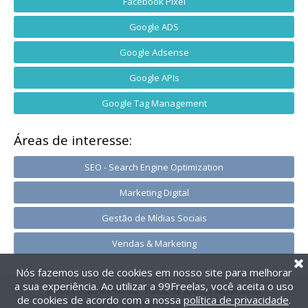
Facebook Pixel
Google ADS
Google Adsense
Google APIs
Google Tag Management
Áreas de interesse:
SEO - Search Engine Optimization
Marketing Digital
Gestão de Mídias Sociais
Vendas & Marketing
Nós fazemos uso de cookies em nosso site para melhorar
a sua experiência. Ao utilizar a 99Freelas, você aceita o uso
@2014-2026 99Freelas. Todos os direitos reservados.
de cookies de acordo com a nossa
política de privacidade
.
Termos de uso
|
Política de privacidade