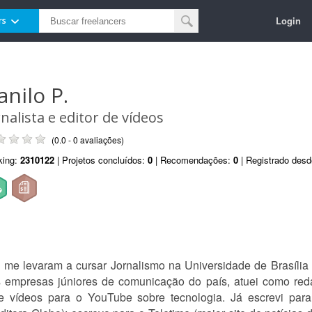
Login
rs
anilo P.
rnalista e editor de vídeos
(0.0 - 0 avaliações)
king:
2310122
| Projetos concluídos:
0
| Recomendações:
0
| Registrado des
 me levaram a cursar Jornalismo na Universidade de Brasília 
mpresas júniores de comunicação do país, atuei como redat
e vídeos para o YouTube sobre tecnologia. Já escrevi para