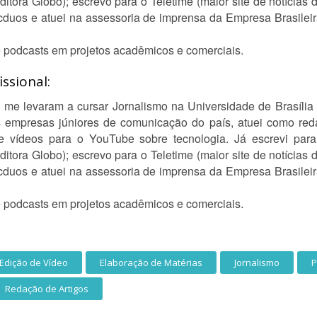
ditora Globo); escrevo para o Teletime (maior site de notícias
duos e atuei na assessoria de imprensa da Empresa Brasileira
e podcasts em projetos acadêmicos e comerciais.
ssional:
 me levaram a cursar Jornalismo na Universidade de Brasília 
mpresas júniores de comunicação do país, atuei como redat
e vídeos para o YouTube sobre tecnologia. Já escrevi para
ditora Globo); escrevo para o Teletime (maior site de notícias
duos e atuei na assessoria de imprensa da Empresa Brasileira
e podcasts em projetos acadêmicos e comerciais.
Edição de Vídeo
Elaboração de Matérias
Jornalismo
P
Redação de Artigos