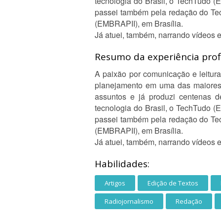
tecnologia do Brasil, o TechTudo (E
passei também pela redação do Tec
(EMBRAPII), em Brasília.
Já atuei, também, narrando vídeos 
Resumo da experiência profi
A paixão por comunicação e leitura
planejamento em uma das maiores e
assuntos e já produzi centenas d
tecnologia do Brasil, o TechTudo (E
passei também pela redação do Tec
(EMBRAPII), em Brasília.
Já atuei, também, narrando vídeos 
Habilidades:
Artigos
Edição de Textos
Radiojornalismo
Redação