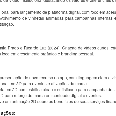
o de vídeo institucional destacando os valores e diferenciais d
cional para lançamento de plataforma digital, com foco em aces
nvolvimento de vinhetas animadas para campanhas internas e
ituição.
ila Prado e Ricardo Luz (2024): Criação de vídeos curtos, cria
m foco em crescimento orgânico e branding pessoal.
resentação de novo recurso no app, com linguagem clara e visu
cional em 3D para eventos e ativações da marca.
ária em 2D com estética clean e sofisticada para campanha de 
D para reforço de marca em conteúdo digital e eventos.
ivo em animação 2D sobre os benefícios de seus serviços financ
iações: