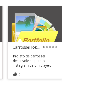
Carrossel Joker Marketing
1
2
3
4
5
Projeto de carrossel
desenvolvido para o
instagram de um player...
0