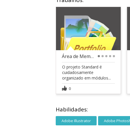
Trabalhos:
Área de Membros - Curso Standard
1
2
3
4
5
O projeto Standard é
cuidadosamente
organizado em módulos...
0
Habilidades:
Adobe Illustrator
Adobe Photos