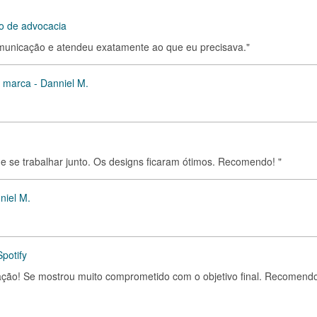
io de advocacia
omunicação e atendeu exatamente ao que eu precisava."
a marca - Danniel M.
 de se trabalhar junto. Os designs ficaram ótimos. Recomendo! "
niel M.
potify
cação! Se mostrou muito comprometido com o objetivo final. Recomendo