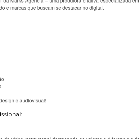
 da Marks Agência – uma produtora criativa especializada em 
do e marcas que buscam se destacar no digital.
ão
s
design e audiovisual!
ssional: