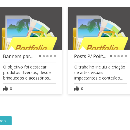
Banners para Loja Virtual de Artigos Pet
Posts P/ Políticos 2024
1
2
3
4
5
1
2
3
4
5
O objetivo foi destacar
O trabalho incluiu a criação
produtos diversos, desde
de artes visuais
brinquedos e acessórios...
impactantes e conteúdo...
0
0
hop