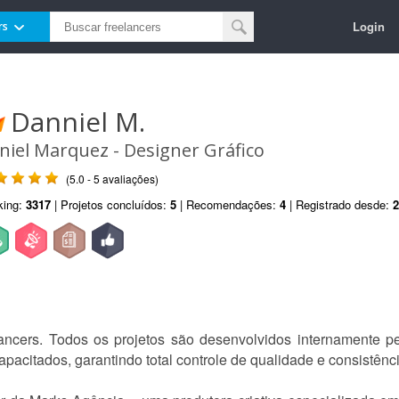
Login
rs
Danniel M.
niel Marquez - Designer Gráfico
(5.0 - 5 avaliações)
king:
3317
| Projetos concluídos:
5
| Recomendações:
4
| Registrado desde:
2
lancers. Todos os projetos são desenvolvidos internamente p
capacitados, garantindo total controle de qualidade e consistên