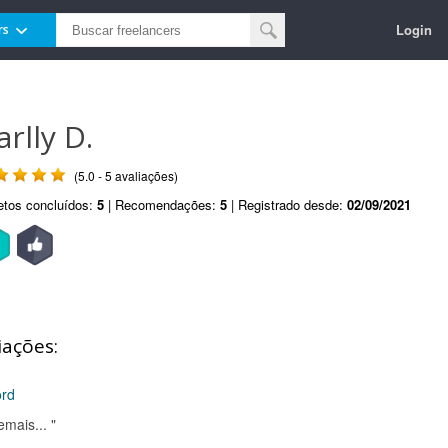
Login
rs
arlly D.
(5.0 - 5 avaliações)
etos concluídos:
5
| Recomendações:
5
| Registrado desde:
02/09/2021
iações:
ord
mais... "