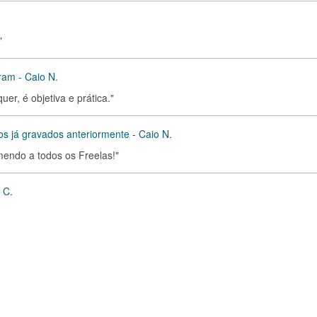
"
ram - Caio N.
uer, é objetiva e prática."
os já gravados anteriormente - Caio N.
mendo a todos os Freelas!"
 C.