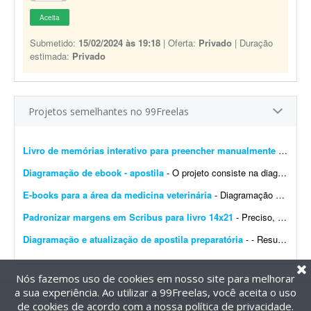
Aceita
Submetido:
15/02/2024 às 19:18
| Oferta:
Privado
| Duração
estimada:
Privado
Projetos semelhantes no 99Freelas
Livro de memórias interativo para preencher manualmente
- Estou procurando um designer editorial/diagramador para desenvolver um projeto gráfico de um livro de memórias personalizado. Não é um livro com texto corrido para leit...
Diagramação de ebook - apostila
- O projeto consiste na diagramação de um ebook/livro digital (apostila) * Estimativa de páginas: Entre 30 e 50 páginas (máximo). * Referências visuais: Ser...
E-books para a área da medicina veterinária
- Diagramação de e-books. Tenho uma esteira quase finalizada. O texto dos e-books já foi concluído, mas o material precisa passar pela diagramação.
Padronizar margens em Scribus para livro 14x21
- Preciso, com urgência, que um arquivo seja padronizado nas margens no Scribus para livro, formato 14x21, sangria de 5 mm e marcas de corte. Prazo: até amanhã às 14:00. T...
Diagramação e atualização de apostila preparatória
- - Resumo do Projeto Buscamos um(a) diagramador(a) para atualizar uma apostila preparatória para certificação financeira (C-Pro I) com base na nova versão do programa. O ...
Nós fazemos uso de cookies em nosso site para melhorar
a sua experiência. Ao utilizar a 99Freelas, você aceita o uso
@2014-2026 99Freelas. Todos os direitos reservados.
de cookies de acordo com a nossa
política de privacidade
.
Termos de uso
|
Política de privacidade