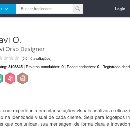
Login
rs
avi O.
vi Orso Designer
(0.0 - 0 avaliações)
king:
3103845
| Projetos concluídos:
0
| Recomendações:
0
| Registrado des
co com experiência em criar soluções visuais criativas e efica
o na identidade visual de cada cliente. Seja para logotipos im
s que comunicam sua mensagem de forma clara e inovadora,