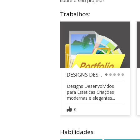
sobre o seu projeto!
Trabalhos:
DESIGNS DESENVOLVIDOS PARA ESTÉTICAS
1
2
3
4
5
Designs Desenvolvidos
para Estéticas Criações
modernas e elegantes...
0
Habilidades: