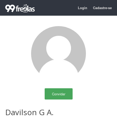
Login
Cadastre-se
Convidar
Davilson G A.