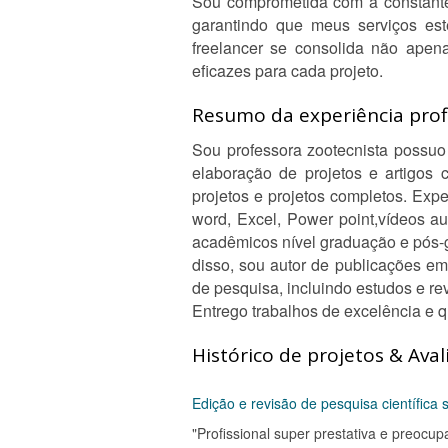
Sou comprometida com a constante 
garantindo que meus serviços es
freelancer se consolida não apen
eficazes para cada projeto.
Resumo da experiência profi
Sou professora zootecnista possuo
elaboração de projetos e artigos 
projetos e projetos completos. Exp
word, Excel, Power point,vídeos au
acadêmicos nível graduação e pós-gr
disso, sou autor de publicações em
de pesquisa, incluindo estudos e re
Entrego trabalhos de excelência e 
Histórico de projetos & Aval
Edição e revisão de pesquisa científic
"Profissional super prestativa e preocu