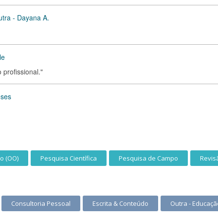
utra - Dayana A.
le
profissional."
oses
o (OO)
Pesquisa Científica
Pesquisa de Campo
Revis
Consultoria Pessoal
Escrita & Conteúdo
Outra - Educaçã