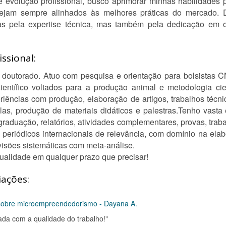
evolução profissional, busco aprimorar minhas habilidades p
tejam sempre alinhados às melhores práticas do mercado.
as pela expertise técnica, mas também pela dedicação em o
ssional:
 doutorado. Atuo com pesquisa e orientação para bolsistas
científico voltados para a produção animal e metodologia cie
eriências com produção, elaboração de artigos, trabalhos téc
las, produção de materiais didáticos e palestras.Tenho vasta
aduação, relatórios, atividades complementares, provas, traba
 periódicos internacionais de relevância, com domínio na ela
visões sistemáticas com meta-análise.
qualidade em qualquer prazo que precisar!
iações:
a sobre microempreendedorismo - Dayana A.
pada com a qualidade do trabalho!"