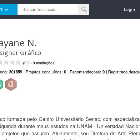
Login
rs
ayane N.
signer Gráfico
(0.0 - 0 avaliações)
king:
301859
| Projetos concluídos:
0
| Recomendações:
0
| Registrado desd
co formada pelo Centro Universitário Senac, com especiali
 adquirida durante meus estudos na UNAM - Universidad Naci
projetos que assumo. Atualmente, sou Diretora de Arte Ple