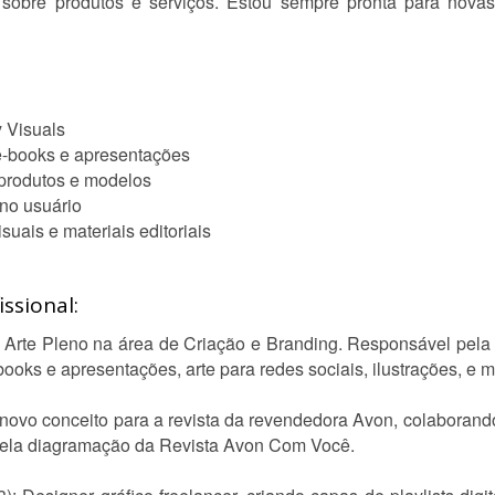
 sobre produtos e serviços. Estou sempre pronta para novas
y Visuals
 e-books e apresentações
 produtos e modelos
 no usuário
uais e materiais editoriais
ssional:
de Arte Pleno na área de Criação e Branding. Responsável pela 
ooks e apresentações, arte para redes sociais, ilustrações, e m
novo conceito para a revista da revendedora Avon, colaborando
pela diagramação da Revista Avon Com Você.