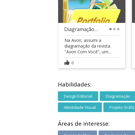
Diagramação e Projeto Gráfico - Revista Avon
1
2
3
Na Avon, assumi a
diagramação da revista
"Avon Com Você", um...
0
Habilidades:
Design Editorial
Diagramação
Identidade Visual
Projeto Gráfi
Áreas de interesse: