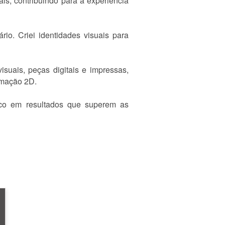
ais, contribuindo para a experiência
rio. Criei identidades visuais para
isuais, peças digitais e impressas,
nimação 2D.
oco em resultados que superem as