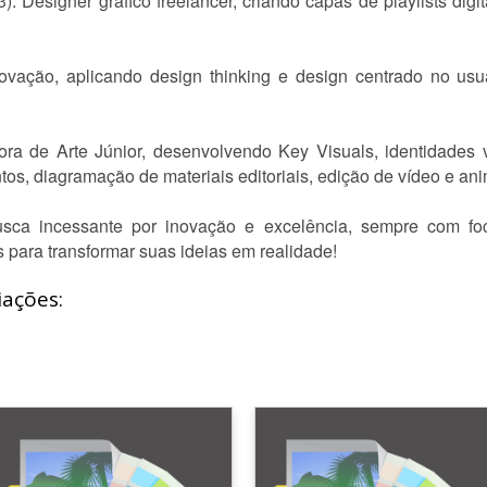
: Designer gráfico freelancer, criando capas de playlists digit
ovação, aplicando design thinking e design centrado no usuá
ra de Arte Júnior, desenvolvendo Key Visuals, identidades v
entos, diagramação de materiais editoriais, edição de vídeo e a
usca incessante por inovação e excelência, sempre com f
s para transformar suas ideias em realidade!
iações: