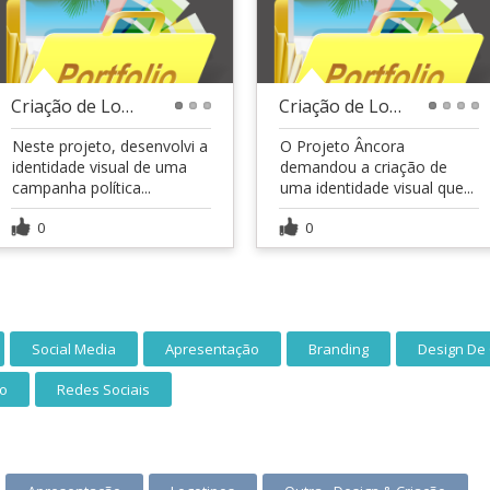
Criação de Logo e Redes Sociais - Política
Criação de Logo e Redes Sociais - Projeto Ancora
1
2
3
1
2
3
4
Neste projeto, desenvolvi a
O Projeto Âncora
identidade visual de uma
demandou a criação de
campanha política...
uma identidade visual que...
0
0
Social Media
Apresentação
Branding
Design De
co
Redes Sociais