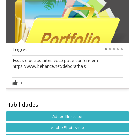
Logos
1
2
3
4
5
Essas e outras artes você pode conferir em
https://www.behance.net/deborathais
0
Habilidades:
Adobe Illustrator
Adobe Photoshop