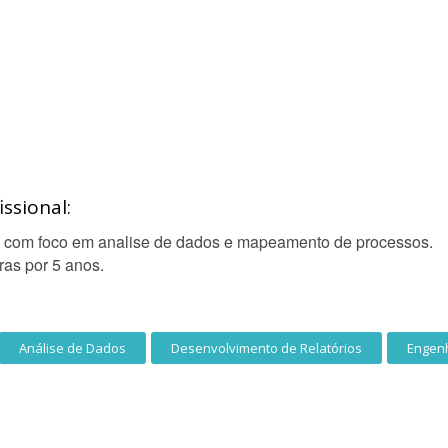
ssional:
 com foco em analise de dados e mapeamento de processos.
as por 5 anos.
Análise de Dados
Desenvolvimento de Relatórios
Engen