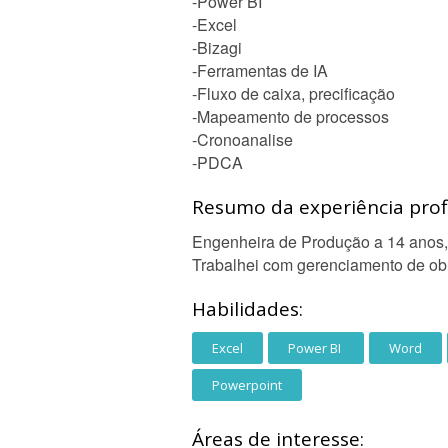
-Power BI
-Excel
-Bizagi
-Ferramentas de IA
-Fluxo de caixa, precificação
-Mapeamento de processos
-Cronoanalise
-PDCA
Resumo da experiência profi
Engenheira de Produção a 14 anos,
Trabalhei com gerenciamento de obr
Habilidades:
Excel
Power BI
Word
Powerpoint
Áreas de interesse: