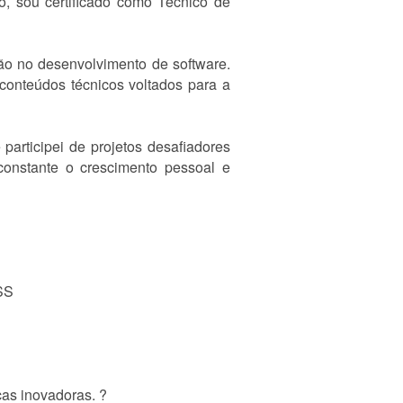
, sou certificado como Técnico de
ção no desenvolvimento de software.
 conteúdos técnicos voltados para a
participei de projetos desafiadores
constante o crescimento pessoal e
CSS
cas inovadoras. ?