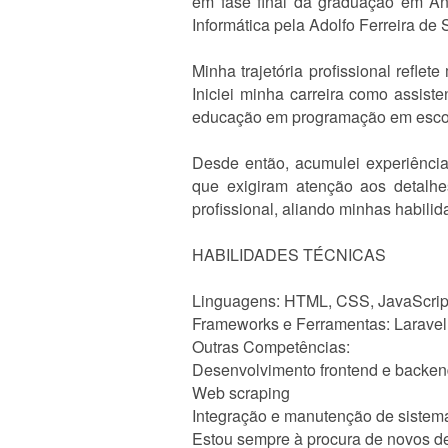
em fase final da graduação em An
Informática pela Adolfo Ferreira de
Minha trajetória profissional refl
Iniciei minha carreira como assist
educação em programação em esco
Desde então, acumulei experiência 
que exigiram atenção aos detalhe
profissional, aliando minhas habil
HABILIDADES TÉCNICAS
Linguagens: HTML, CSS, JavaScrip
Frameworks e Ferramentas: Laravel,
Outras Competências:
Desenvolvimento frontend e backe
Web scraping
Integração e manutenção de sistem
Estou sempre à procura de novos de