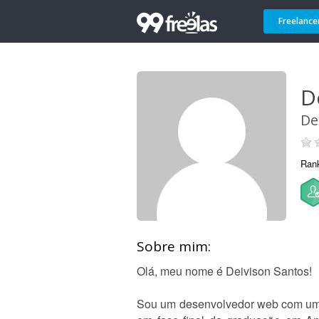
Freelance
D
De
Ran
Sobre mim:
Olá, meu nome é Deivison Santos!
Sou um desenvolvedor web com uma 