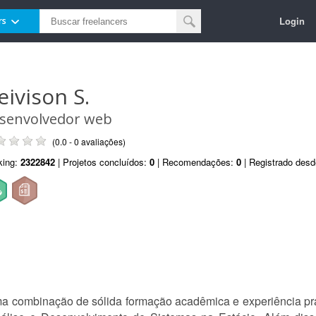
Login
rs
eivison S.
senvolvedor web
(0.0 - 0 avaliações)
king:
2322842
| Projetos concluídos:
0
| Recomendações:
0
| Registrado des
combinação de sólida formação acadêmica e experiência prá