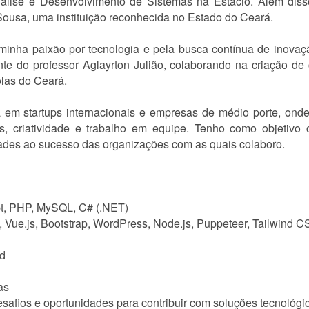
álise e Desenvolvimento de Sistemas na Estácio. Além disso
 Sousa, uma instituição reconhecida no Estado do Ceará.
ete minha paixão por tecnologia e pela busca contínua de inova
ente do professor Aglayrton Julião, colaborando na criação de
las do Ceará.
em startups internacionais e empresas de médio porte, onde 
s, criatividade e trabalho em equipe. Tenho como objetivo 
idades ao sucesso das organizações com as quais colaboro.
t, PHP, MySQL, C# (.NET)
 Vue.js, Bootstrap, WordPress, Node.js, Puppeteer, Tailwind 
nd
as
safios e oportunidades para contribuir com soluções tecnológi