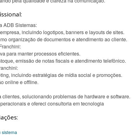
ezando pela qualidade e clareza na comunicação.
ssional:
 na ADB Sistemas:
empresa, incluindo logotipos, banners e layouts de sites.
 como organização de documentos e atendimento ao cliente.
Franchini:
va para manter processos eficientes.
stoque, emissão de notas fiscais e atendimento telefônico.
anchini:
ng, incluindo estratégias de mídia social e promoções.
 online e offline.
 a clientes, solucionando problemas de hardware e software.
operacionais e ofereci consultoria em tecnologia
iações:
 sistema