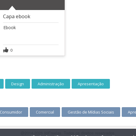
Capa ebook
Ebook
0
Design
Administração
Apresentação
 Consumidor
Comercial
Gestão de Mídias Sociais
Apr
@2014-2026 99Freelas. Todos os direitos reservados.