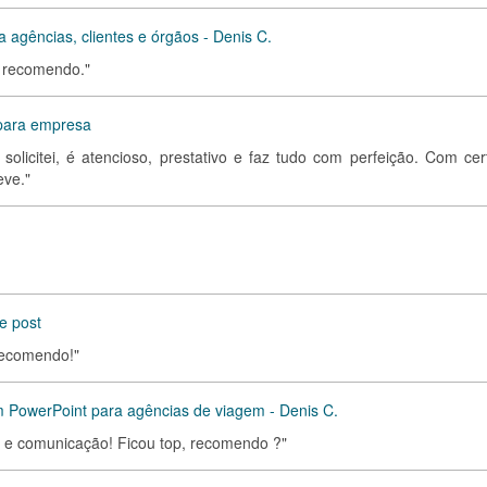
a agências, clientes e órgãos - Denis C.
r recomendo."
para empresa
 solicitei, é atencioso, prestativo e faz tudo com perfeição. Com cer
eve."
 e post
Recomendo!"
m PowerPoint para agências de viagem - Denis C.
do e comunicação! Ficou top, recomendo ?"