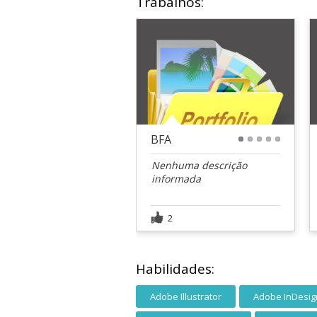
Trabalhos:
BFA
1
2
3
4
5
Nenhuma descrição
informada
2
Habilidades:
Adobe Illustrator
Adobe InDesig