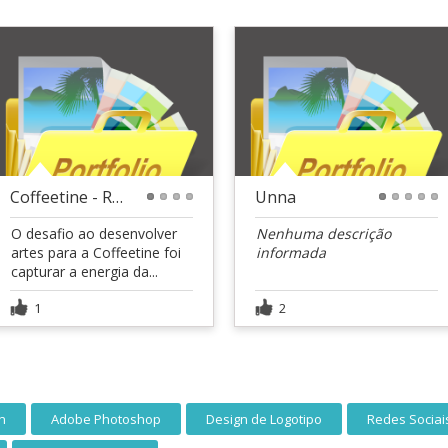
Coffeetine - Redes Sociais
Unna
1
2
3
4
1
2
3
4
5
O desafio ao desenvolver
Nenhuma descrição
artes para a Coffeetine foi
informada
capturar a energia da...
1
2
n
Adobe Photoshop
Design de Logotipo
Redes Sociai