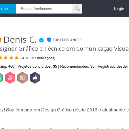
Login
rs
Denis C.
TOP FREELANCER
signer Gráfico e Técnico em Comunicação Vísua
(4.76 - 37 avaliações)
king:
460
| Projetos concluídos:
35
| Recomendações:
35
| Registrado desde:
uz! Sou formado em Design Gráfico desde 2016 e atualmente tr