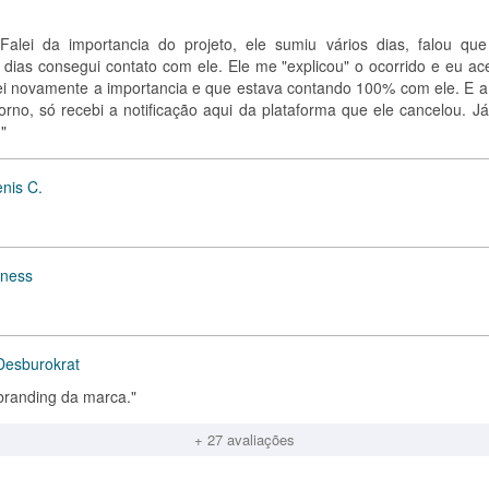
alei da importancia do projeto, ele sumiu vários dias, falou qu
dias consegui contato com ele. Ele me "explicou" o ocorrido e eu acei
ei novamente a importancia e que estava contando 100% com ele. E aí
no, só recebi a notificação aqui da plataforma que ele cancelou. Já
"
nis C.
tness
Desburokrat
nbranding da marca."
+ 27 avaliações