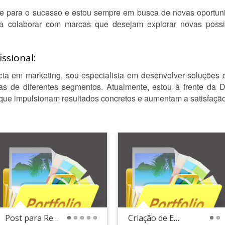
ve para o sucesso e estou sempre em busca de novas oportun
a colaborar com marcas que desejam explorar novas possib
ssional:
a em marketing, sou especialista em desenvolver soluções c
s de diferentes segmentos. Atualmente, estou à frente da
 que impulsionam resultados concretos e aumentam a satisfação
Post para Redes Sociais
Criação de Embalagens
1
2
3
4
5
1
2