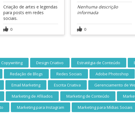
Criação de artes e legendas
Nenhuma descrição
para posts em redes
informada
sociais.
0
0
Copywriting
Design Criativo
Estratégia de Conteúdo
Redação de Blogs
Redes Sociais
Adobe Photoshop
Email Marketing
Escrita Criativa
Gerenciamento de We
Marketing de Afiliados
Marketing de Conteúdo
Market
to
Marketing para Instagram
Marketing para Mídias Sociais