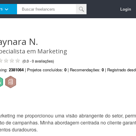
Login
rs
aynara N.
pecialista em Marketing
(0.0 - 0 avaliações)
king:
2381064
| Projetos concluídos:
0
| Recomendações:
0
| Registrado des
rketing me proporcionou uma visão abrangente do setor, permi
ão de campanhas. Minha abordagem centrada no cliente garant
entos duradouros.