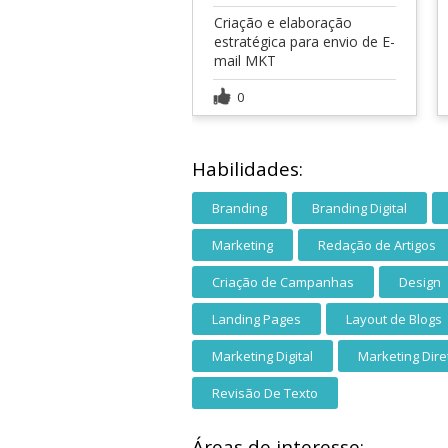
Criação e elaboração
estratégica para envio de E-
mail MKT
0
Habilidades:
Branding
Branding Digital
Marketing
Redação de Artigos
Criação de Campanhas
Design
Landing Pages
Layout de Blogs
Marketing Digital
Marketing Dire
Revisão De Texto
Áreas de interesse: